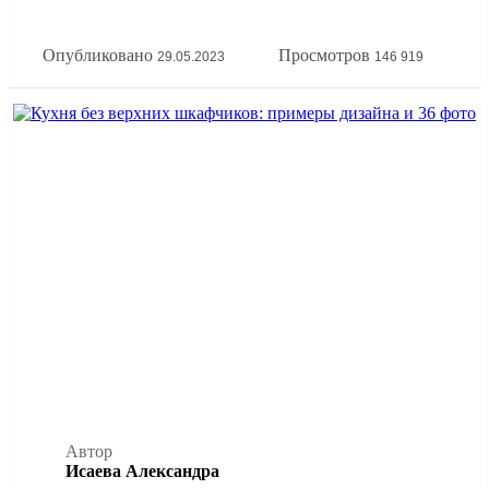
принципов эргономики кухонной зоны. А еще покажем
всё это на наглядных фото примерах расстановки мебели
Опубликовано
Просмотров
29.05.2023
146 919
на кухне.
Автор
Исаева Александра