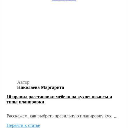
Автор
Николаева Маргарита
10 правил расстановки мебели на кухне: нюансы и
типы планировки
Расскажем, как выбрать правильную планировку кухни
исходя из размеров и формы помещения, а также главных
Перейти к статье