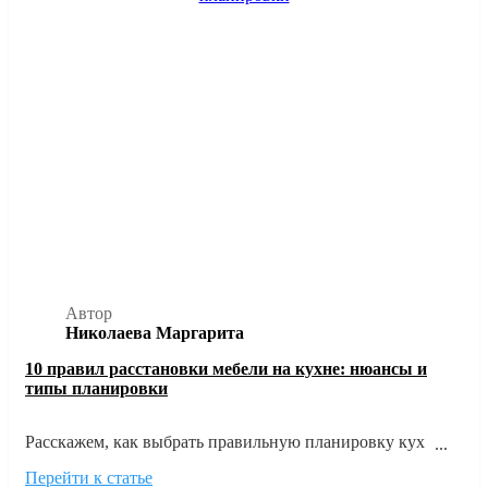
Автор
Николаева Маргарита
10 правил расстановки мебели на кухне: нюансы и
типы планировки
Расскажем, как выбрать правильную планировку кухни
исходя из размеров и формы помещения, а также главных
Перейти к статье