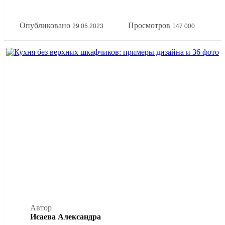
принципов эргономики кухонной зоны. А еще покажем
всё это на наглядных фото примерах расстановки мебели
Опубликовано
Просмотров
29.05.2023
147 000
на кухне.
Автор
Исаева Александра