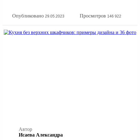
принципов эргономики кухонной зоны. А еще покажем
всё это на наглядных фото примерах расстановки мебели
Опубликовано
Просмотров
29.05.2023
146 922
на кухне.
Автор
Исаева Александра