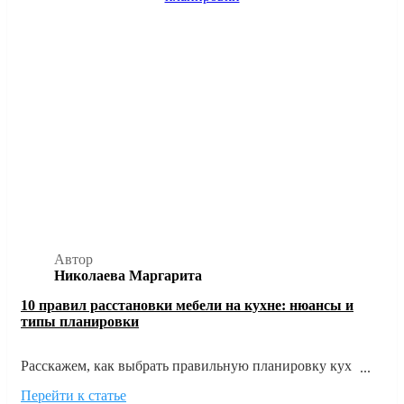
Автор
Николаева Маргарита
10 правил расстановки мебели на кухне: нюансы и
типы планировки
Расскажем, как выбрать правильную планировку кухни
исходя из размеров и формы помещения, а также главных
Перейти к статье