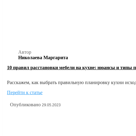
Автор
Николаева Маргарита
10 правил расстановки мебели на кухне: нюансы и типы 
Расскажем, как выбрать правильную планировку кухни исход
наглядных фото примерах расстановки мебели на кухне.
Перейти к статье
Опубликовано
29.05.2023