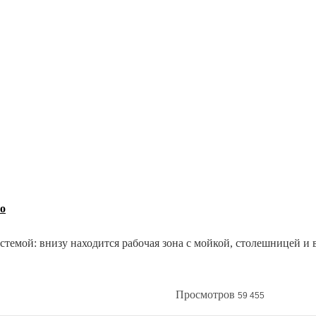
о
темой: внизу находится рабочая зона с мойкой, столешницей и 
зайн кухни без верхнего ряда шкафов. Такой "однорядный" вари
Какие плюсы и минусы таит в себе кухня без верхних шкафов и
Просмотров
59 455