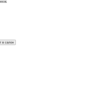
вонок
т в салон