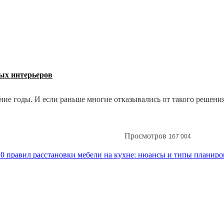
ных интерьеров
е годы. И если раньше многие отказывались от такого решения,
ценариях и создавать стильный и запоминающийся интерьер. Как
Просмотров
167 004