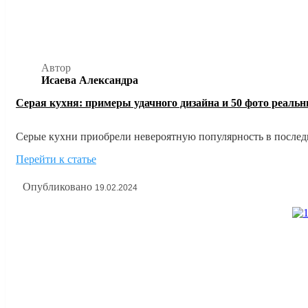
Автор
Исаева Александра
Серая кухня: примеры удачного дизайна и 50 фото реаль
Серые кухни приобрели невероятную популярность в последни
дизайнеров, их научились обыгрывать в самых невероятных с
Перейти к статье
Опубликовано
19.02.2024