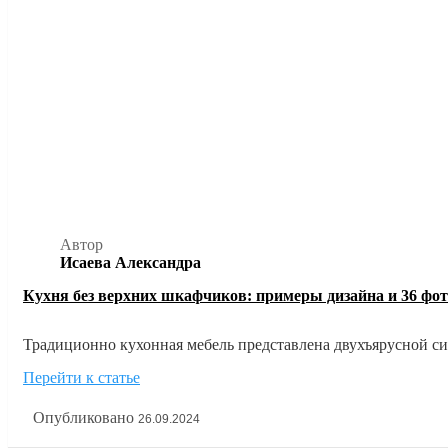
Автор
Исаева Александра
Кухня без верхних шкафчиков: примеры дизайна и 36 фот
Традиционно кухонная мебель представлена двухъярусной сис
хранения. Однако все большую популярность приобретает ди
Перейти к статье
добавляет ощущение простора даже в маленькие помещения. 
Опубликовано
26.09.2024
рекомендации и фото в нашей статье.