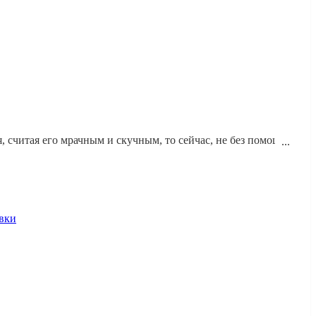
 считая его мрачным и скучным, то сейчас, не без помощи
 добиться такого эффекта - расскажем в нашей статье.