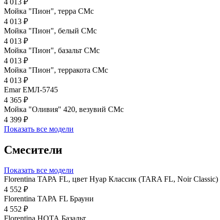
4 013 ₽
Мойка "Пион", терра CMc
4 013 ₽
Мойка "Пион", белый CMc
4 013 ₽
Мойка "Пион", базальт СМс
4 013 ₽
Мойка "Пион", терракота CMc
4 013 ₽
Emar ЕМЛ-5745
4 365 ₽
Мойка "Оливия" 420, везувий СМс
4 399 ₽
Показать все модели
Смесители
Показать все модели
Florentina ТАРА FL, цвет Нуар Классик (TARA FL, Noir Classic)
4 552 ₽
Florentina ТАРА FL Брауни
4 552 ₽
Florentina НОТА Базальт